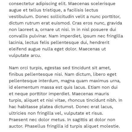
consectetur adipiscing elit. Maecenas scelerisque
augue et tellus tristique, a facilisis lectus
vestibulum. Donec sollicitudin velit a nunc porttitor,
dictum rutrum erat euismod. Cras eros nunc, gravida
non laoreet a, ornare ut nisi. In in nisl posuere dui
convallis pulvinar. Nam imperdiet, ipsum nec fringilla
lacinia, lectus felis pellentesque dui, hendrerit
eleifend augue nulla eget dolor. Maecenas ut
vulputate arcu.
Nam orci turpis, egestas sed tincidunt sit amet,
finibus pellentesque nisi. Nam dictum, libero eget
pellentesque interdum, magna quam maximus urna,
id elementum massa est quis lacus. Etiam non dui
et neque porttitor imperdiet. Maecenas mauris
turpis, aliquet et nisi vitae, rhoncus tincidunt nibh. In
hac habitasse platea dictumst. Donec erat lacus,
ultricies non fringilla vel, vulputate et risus.
Praesent nec dolor metus. In sagittis at dolor non
auctor. Phasellus fringilla id turpis aliquet molestie.